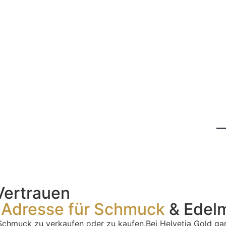
Vertrauen
-Adresse für Schmuck
& Edelm
chmuck zu verkaufen oder zu kaufen.Bei Helvetia Gold gara