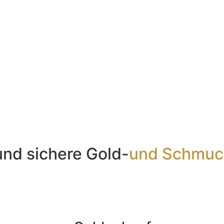
und sichere Gold-
und Schmuck