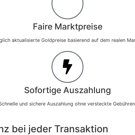
Faire Marktpreise
glich aktualisierte Goldpreise basierend auf dem realen Mar
Sofortige Auszahlung
Schnelle und sichere Auszahlung ohne versteckte Gebühren
nz bei jeder Transaktion