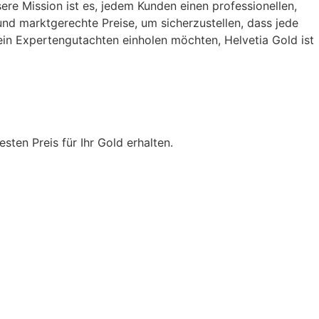
re Mission ist es, jedem Kunden einen professionellen,
nd marktgerechte Preise, um sicherzustellen, dass jede
 ein Expertengutachten einholen möchten, Helvetia Gold ist
ten Preis für Ihr Gold erhalten.