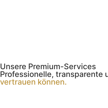
Unsere Premium-Services
Professionelle, transparente 
vertrauen können.